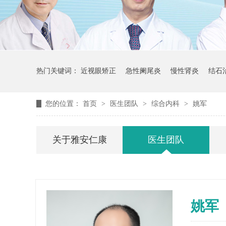
热门关键词：
近视眼矫正
急性阑尾炎
慢性肾炎
结石
您的位置：
首页
>
医生团队
>
综合内科
>
姚军
关于雅安仁康
医生团队
姚军