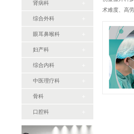
肾病科
术难度、高
综合外科
眼耳鼻喉科
妇产科
综合内科
中医理疗科
骨科
口腔科