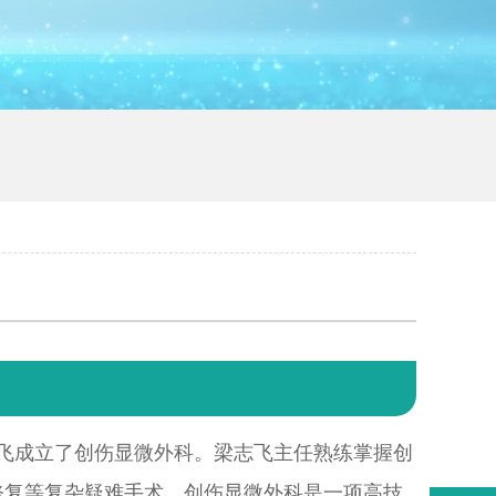
梁志飞成立了创伤显微外科。梁志飞主任熟练掌握创
修复等复杂疑难手术，创伤显微外科是一项高技