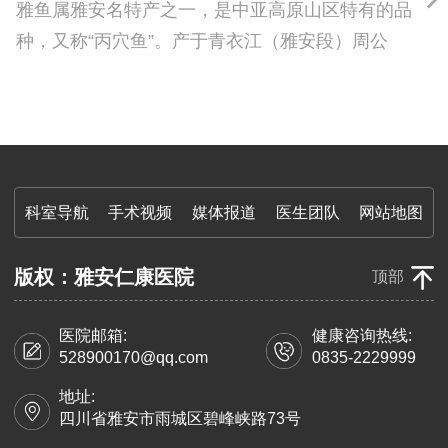
来的泰山；北京奥运熊猫宝宝；上海世博熊猫等，
雅鱼属雅安名特产之一，是中亚高原山区特有的品
都成为了全世界的焦点。
种，又称“丙穴鱼”。产于青衣江（雅安段）周公
河，故称雅鱼。鱼形似鲤而鳞细如鳟，体形肥大，
肉质细嫩，沙锅雅鱼为当地名菜。相传，清代上贡
慈禧，太后赞美为“龙凤之肉”。
科室导航
手术视频
媒体报道
医生团队
网站地图
版权：雅安仁康医院
顶部
医院邮箱:
健康咨询热线:
528900170@qq.com
0835-2229999
地址:
四川省雅安市雨城区碧峰峡路73号