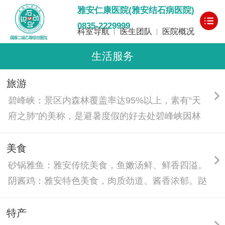
雅安仁康医院(雅安结石病医院)
0835-2229999
科室导航
医生团队
医院概况
生活服务
旅游
碧峰峡：景区内森林覆盖率达95%以上，素有“天
府之肺”的美称，是避暑度假的好去处碧峰峡因林
木葱茏、四季青碧而得名。传说是补天英雄女娲所
化而成，景区内60多个景点均与女娲有关，颇为
美食
神秘景区内有大熊猫基地，集科研、繁殖、旅游多
砂锅雅鱼：雅安传统美食，鱼嫩汤鲜、鲜香四溢。
功能为一体，分为白熊坪、幼儿园和海归大熊猫乐
阴酱鸡：雅安特色美食，肉质劲道、酱香浓郁。跶
园三个展示参观区基地内现共有大熊猫60多只，
跶面：雅安特色小吃，口感劲道、味道鲜香。
是明星熊猫的故乡。赠台湾的团团、圆圆；旅美归
特产