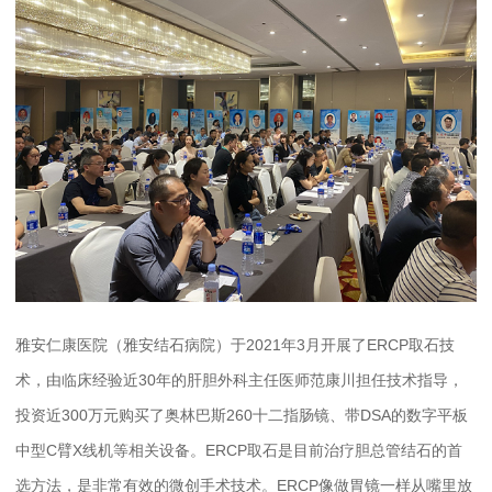
雅安仁康医院（雅安结石病院）于2021年3月开展了ERCP取石技
术，由临床经验近30年的肝胆外科主任医师范康川担任技术指导，
投资近300万元购买了奥林巴斯260十二指肠镜、带DSA的数字平板
中型C臂X线机等相关设备。ERCP取石是目前治疗胆总管结石的首
选方法，是非常有效的微创手术技术。ERCP像做胃镜一样从嘴里放