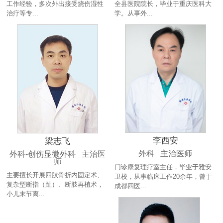
工作经验，多次外出接受烧伤湿性
全县医院院长，毕业于重庆医科大
治疗等专...
学。从事外...
李西安
梁志飞
外科 主治医师
外科-创伤显微外科 主治医
师
门诊康复理疗室主任，毕业于雅安
主要擅长开展四肢骨折内固定术、
卫校，从事临床工作20余年，曾于
复杂型断指（趾）、断肢再植术，
成都四医...
小儿末节离...